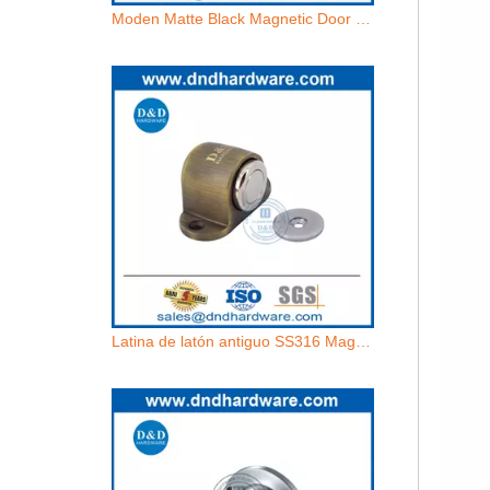
Moden Matte Black Magnetic Door Stop en aleación de zinc-ddds031
Latina de latón antiguo SS316 Magnético Magnety DDDDS031