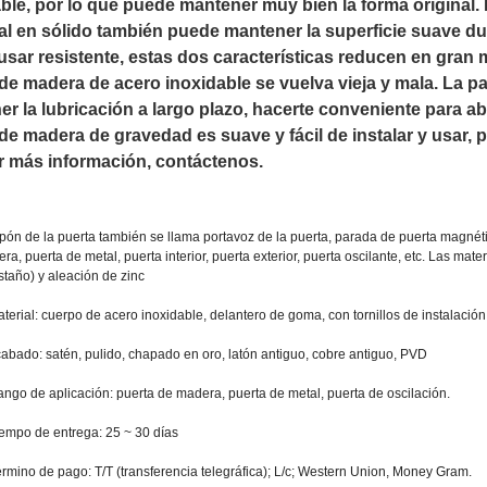
ble, por lo que puede mantener muy bien la forma original. 
al en sólido también puede mantener la superficie suave du
sar resistente, estas dos características reducen en gran 
de madera de acero inoxidable se vuelva vieja y mala. La p
r la lubricación a largo plazo, hacerte conveniente para abri
de madera de gravedad es suave y fácil de instalar y usar, p
r más información, contáctenos.
apón de la puerta también se llama portavoz de la puerta, parada de puerta magnéti
ra, puerta de metal, puerta interior, puerta exterior, puerta oscilante, etc. Las mat
staño) y aleación de zinc
aterial: cuerpo de acero inoxidable, delantero de goma, con tornillos de instalación
cabado: satén, pulido, chapado en oro, latón antiguo, cobre antiguo, PVD
ango de aplicación: puerta de madera, puerta de metal, puerta de oscilación.
iempo de entrega: 25 ~ 30 días
érmino de pago: T/T (transferencia telegráfica); L/c; Western Union, Money Gram.