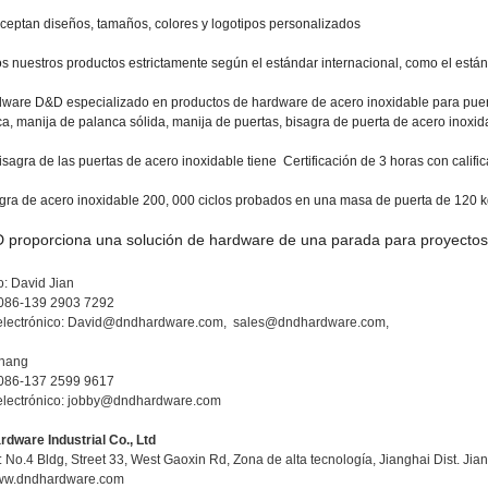
ceptan diseños, tamaños, colores y logotipos personalizados
s nuestros productos estrictamente según el estándar internacional, como el est
ware D&D especializado en productos de hardware de acero inoxidable para puer
a, manija de palanca sólida, manija de puertas, bisagra de puerta de acero inoxida
isagra de las puertas de acero inoxidable tiene Certificación de 3 horas con cali
gra de acero inoxidable 200, 000 ciclos probados en una masa de puerta de 120
 proporciona una solución de hardware de una parada para proyectos
o: David Jian
0086-139 2903 7292
electrónico: David@dndhardware.com, sales@dndhardware.com,
Zhang
0086-137 2599 9617
electrónico: jobby@dndhardware.com
dware Industrial Co., Ltd
 No.4 Bldg, Street 33, West Gaoxin Rd, Zona de alta tecnología, Jianghai Dist. J
www.dndhardware.com