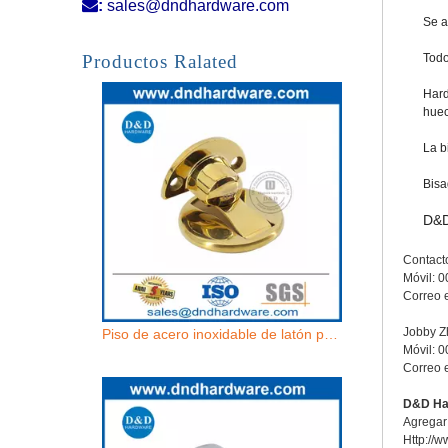

:
sales@dndhardware.com
Se a
Tapón de puerta de metal metal plateado satén de acero inoxidable puerta magnética stop-ddds037
Productos Ralated
Todo
Hard
huec
La b
Bisa
D&D
Contact
Móvil: 
Correo 
Jobby 
Piso de acero inoxidable de latón pulido tope-ddds036
Móvil: 
Correo 
D&D Har
Agregar:
Http://