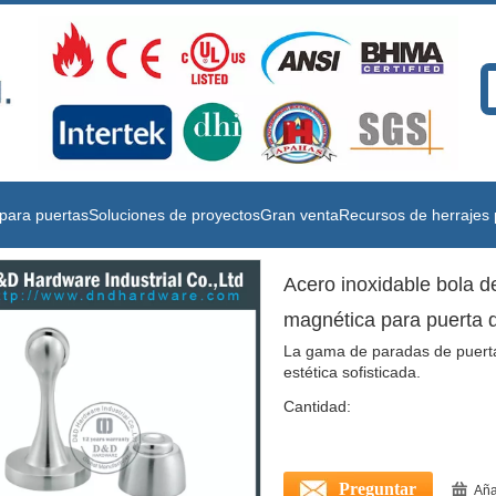
para puertas
Soluciones de proyectos
Gran venta
Recursos de herrajes 
Acero inoxidable bola d
magnética para puerta
La gama de paradas de puerta
estética sofisticada.
Cantidad:
Preguntar
Aña