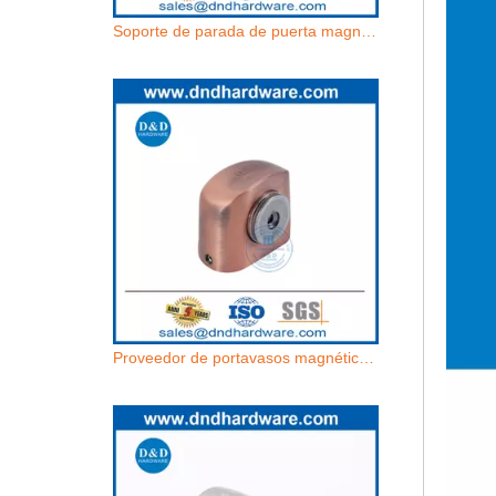
Soporte de parada de puerta magnética de acero inoxidable para puerta magnética para puerta exterior-ddds033
Proveedor de portavasos magnéticos de aleación de zinc de cobre antiguo-DDDS032