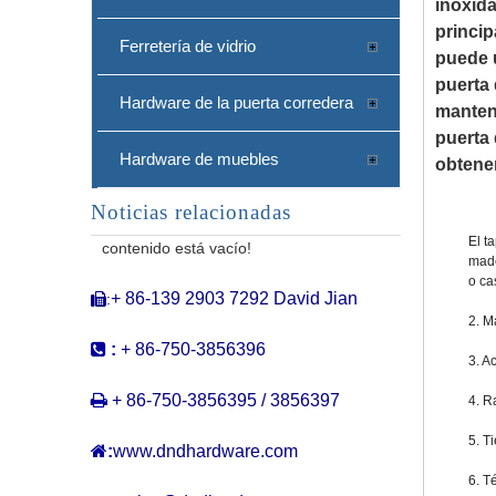
inoxida
princip
Ferretería de vidrio
puede u
puerta 
Hardware de la puerta corredera
mantene
puerta 
Hardware de muebles
obtene
Noticias relacionadas
Aleación de zinc piso moderno ss ss puertas de la puerta de la puerta del piso seguridad-ddds051
El t
contenido está vacío!
made
o ca
+ 86-139 2903 7292 David Jian
:

2. M

:
+ 86-750-3856396
3. A

+ 86-750-3856395 / 3856397
4. R
5. T

:
www.dndhardware.com
6. T