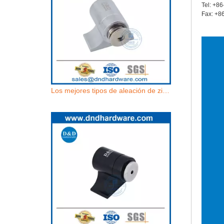
Tel: +8
Fax: +8
Los mejores tipos de aleación de zinc de tope de puerta magnética Seguridad-DDDS033