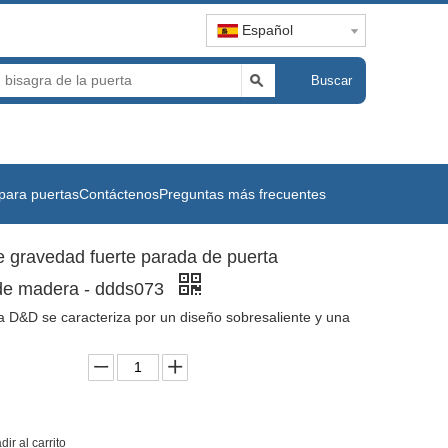
Español
Buscar
para puertas
Contáctenos
Preguntas más frecuentes
e gravedad fuerte parada de puerta
 de madera - ddds073
 D&D se caracteriza por un diseño sobresaliente y una
dir al carrito