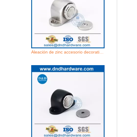
Aleación de zinc accesorio decorativo de plateado Derstop-Ddds031