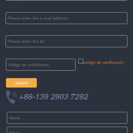
E-mail
*
Tel
código de verificación
*
submit