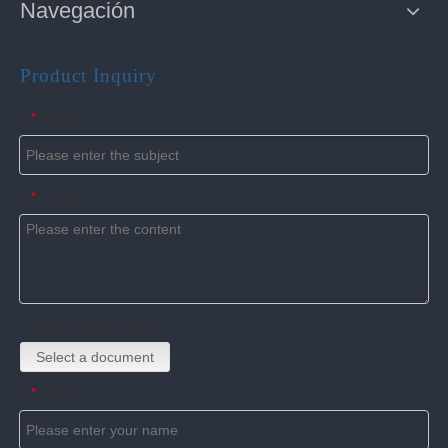
Navegación
Product Inquiry
Subject
*
Content
*
Upload attachments
Select a document
Name
*