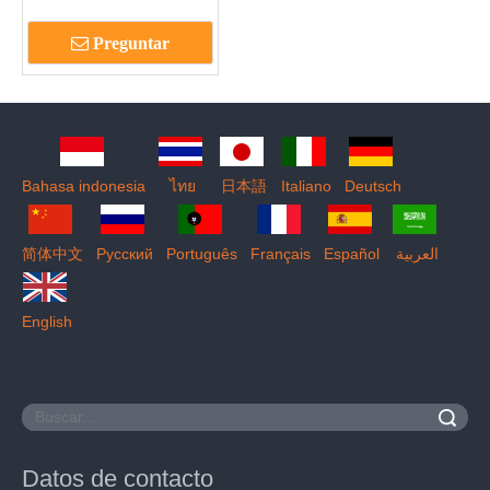
para puerta corrediza-
DDML031-B
Preguntar
Bahasa indonesia
ไทย
日本語
Italiano
Deutsch
简体中文
Pусский
Português
Français
Español
العربية
English
Buscar
Datos de contacto