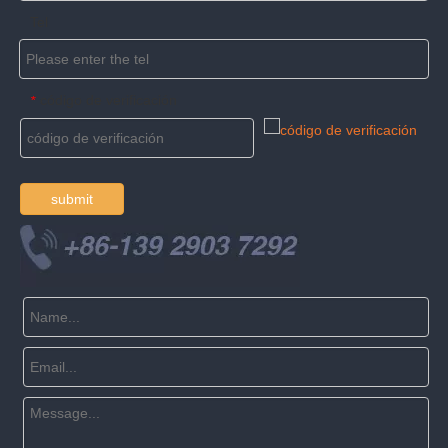
Tel
código de verificación
*
submit