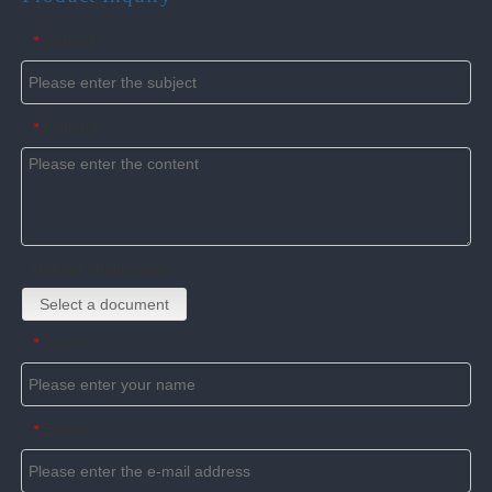
Subject
*
Content
*
Upload attachments
Select a document
Name
*
E-mail
*