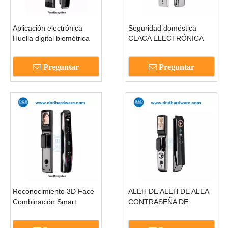
Aplicación electrónica
Seguridad doméstica
Huella digital biométrica
CLACA ELECTRÓNICA
Digital Safe Smart Door
ELECTRÓNICA
Lock-DDEL016
ELECTRACTH POER con
Preguntar
Preguntar
cámara-ddel015
Reconocimiento 3D Face
ALEH DE ALEH DE ALEA
Combinación Smart
CONTRASEÑA DE
Combination Puerta de
CONTRACIÓN
huella digital con cámara-
ELÉCTRICA Puerta de