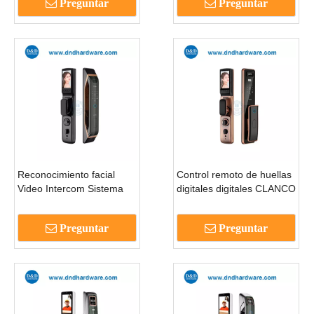
Preguntar
Preguntar
ddel014
madera Huella digital
Smart Lock-DDEL013
Reconocimiento facial
Control remoto de huellas
Video Intercom Sistema
digitales digitales CLANCO
de seguridad Puerta de
DE PUERTA SMART
entrada sin llave Smart
SMART CON CAMERA-
Preguntar
Preguntar
Lock-DDEL012
DDEL011