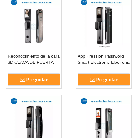
Reconocimiento de la cara
App Pression Password
3D CLACA DE PUERTA
Smart Electronic Electronic
SMART SMART con
Digital Door Lock-
múltiples métodos de
DDEL017
Preguntar
Preguntar
desbloqueo-DDEL001