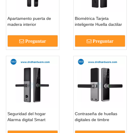
Apartamento puerta de
Biométrica Tarjeta
madera interior
inteligente Huella dactilar
contraseña de huella
Puerta delantera Bloqueo
digital electrónica bloqueo
para puerta de entrada
Preguntar
Preguntar
inteligente-dddl010
DDDL009
Seguridad del hogar
Contraseña de huellas
Alarma digital Smart
digitales de timbre
Dactin-Hideh Holet Locks
electrónica mango de
con tecla mecánica-
puerta de oficina