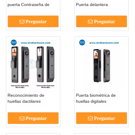
puerta Contraseña de
Puerta delantera
huellas digitales Entrada
inteligente con bloqueo
sin llave Bloqueo
inteligente con video
Preguntar
Preguntar
inteligente para puerta-
intercomunicador-
DDEL005
DDEL007
Reconocimiento de
Puerta biométrica de
huellas dactilares
huellas digitales
biométricas digitales Lock
impermeable que es
Smart Home Security-
digital sin llave comercial
Preguntar
Preguntar
DDEL006
Smart Lock-DDEL004