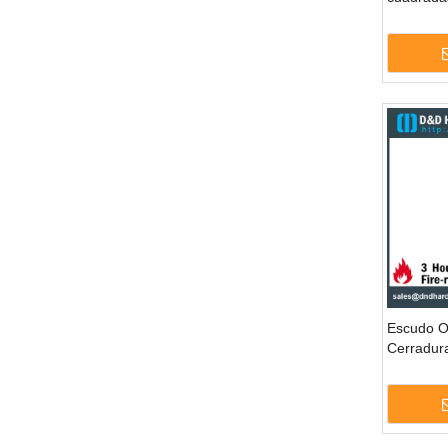
para pue
Escudo O
Cerradur
Palanca