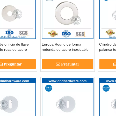
e orificio de llave
Europa Round de forma
Cilindro d
de rosa de acero
redonda de acero inoxidable
palanca tu
e para escondite para
Securcheon para puerta-
tubular de 
eo de puerta-ddes010
DDES009
escudero
Preguntar
Preguntar