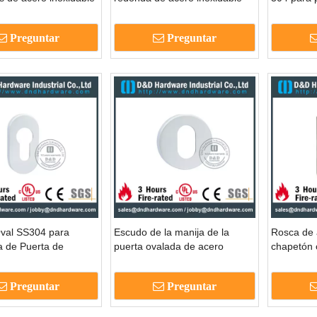
rtas de metal-ddes002
para puertas de madera-
DDES001
ddes001
Preguntar
Preguntar
val SS304 para
Escudo de la manija de la
Rosca de a
a de Puerta de
puerta ovalada de acero
chapetón 
-DDES003
inoxidable para oficinas Doors-
puerta d
DDES004
Preguntar
Preguntar