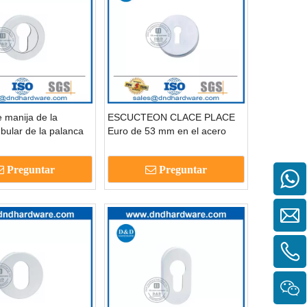
e manija de la
ESCUCTEON CLACE PLACE
bular de la palanca
Euro de 53 mm en el acero
alta calidad cilindro
inoxidable-ddes007 de acero
-ddes008
inoxidable manchado
Preguntar
Preguntar