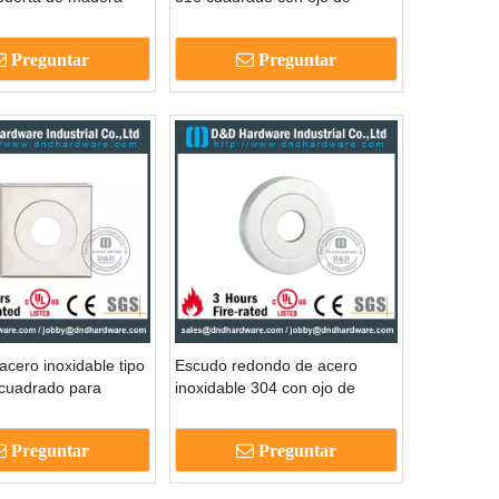
cerradura para puertas de
metal-DDES002
Preguntar
Preguntar
cero inoxidable tipo
Escudo redondo de acero
cuadrado para
inoxidable 304 con ojo de
e madera-DDES012
cerradura para puertas de
vidrio-DDES011
Preguntar
Preguntar