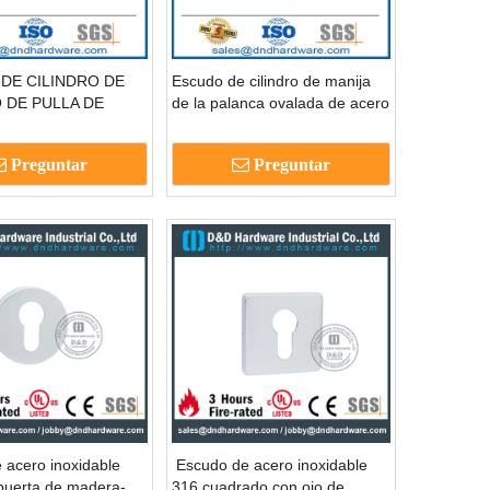
 DE CILINDRO DE
Escudo de cilindro de manija
 DE PULLA DE
de la palanca ovalada de acero
ED REDED de acero
inoxidable para la puerta de la
 para la puerta
puerta para la puerta-
Preguntar
Preguntar
DDES004
DDES003
 acero inoxidable
Escudo de acero inoxidable
puerta de madera-
316 cuadrado con ojo de