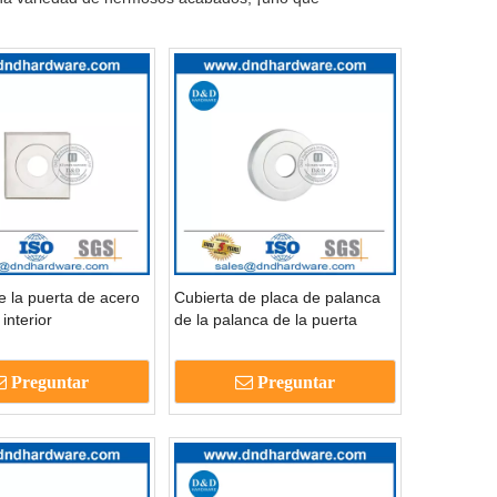
e la puerta de acero
Cubierta de placa de palanca
interior
de la palanca de la puerta
zada Roseta
Llave de tapa del rociador
Escutcheon-
Rosette-DDES011
Preguntar
Preguntar