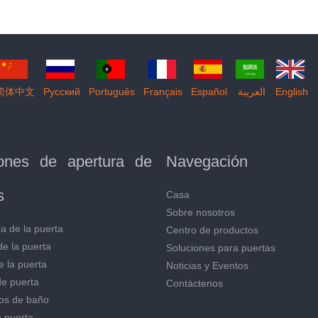
简体中文
Pусский
Português
Français
Español
العربية
English
iones de apertura de
Navegación
s
Casa
Sobre nosotros
a de la puerta
Centro de productos
de la puerta
Soluciones para puertas
e la puerta
Noticias y Eventos
de puerta
Contáctenos
os de baño
 puerta