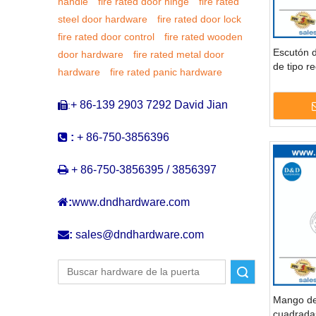
handle
fire rated door hinge
fire rated
steel door hardware
fire rated door lock
fire rated door control
fire rated wooden
Escutón d
door hardware
fire rated metal door
de tipo r
hardware
fire rated panic hardware
inoxidabl
DDES00
+ 86-139 2903 7292 David Jian
:


:
+ 86-750-3856396

+ 86-750-3856395 / 3856397

:
www.dndhardware.com

:
sales@dndhardware.com
Buscar
Mango de
cuadradas