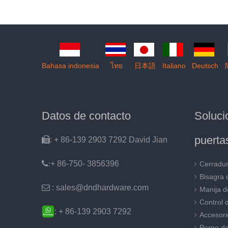
»
Bahasa indonesia
ไทย
日本語
Italiano
Deutsch
Datos de contacto
Soluc
puerta

: + 86-139 2903 7292 David Jian
:
+ 86-750- 3856396
Cerradur
Bisagra 

: sales@dndhardware.com
Manija d
Control 
: + 86-139 2903 7292
Accesori
Perno de