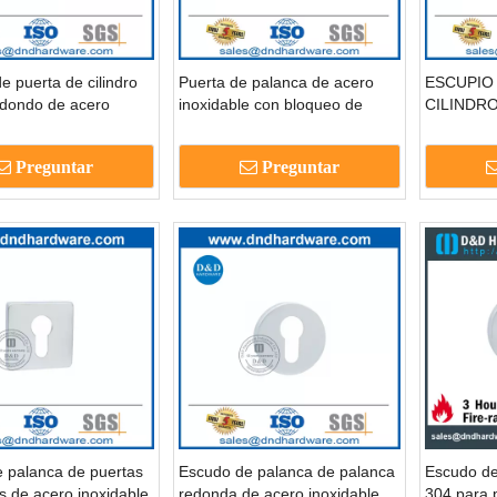
e puerta de cilindro
Puerta de palanca de acero
ESCUPIO
edondo de acero
inoxidable con bloqueo de
CILINDRO
e para puerta externa-
cilindro de cerradura para la
PUERTA R
6
puerta exterior-DDES005
inoxidable
Preguntar
Preguntar
interior-
 palanca de puertas
Escudo de palanca de palanca
Escudo de
 de acero inoxidable
redonda de acero inoxidable
304 para 