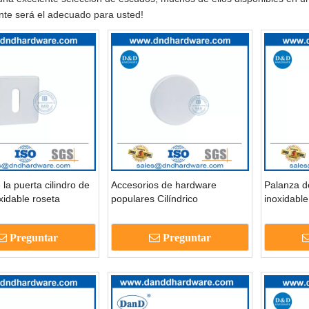
te será el adecuado para usted!
 la puerta cilindro de
Accesorios de hardware
Palanza d
xidable roseta
populares Cilíndrico
inoxidable 
-ddes014
Escutderon redondo Rose
personali
acero inoxidable-ddes013
cuadrada 
Preguntar
Preguntar
DDES012