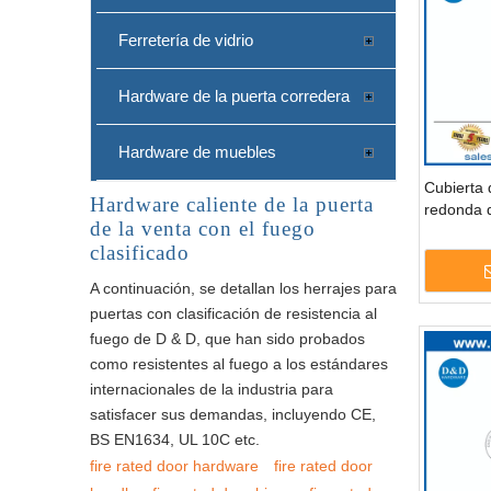
Ferretería de vidrio
Hardware de la puerta corredera
Hardware de muebles
Cubierta d
Hardware caliente de la puerta
redonda 
de la venta con el fuego
inoxidabl
clasificado
el bloqu
A continuación, se detallan los herrajes para
puertas con clasificación de resistencia al
fuego de D & D, que han sido probados
como resistentes al fuego a los estándares
internacionales de la industria para
satisfacer sus demandas, incluyendo CE,
BS EN1634, UL 10C etc.
fire rated door hardware
fire rated door