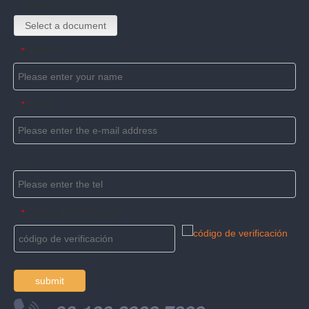
Upload attachments
Select a document
Name
*
E-mail
*
Tel
código de verificación
*
submit