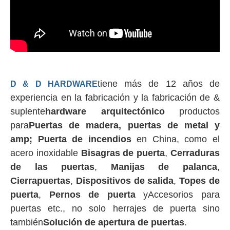
tiene más de 12 años de
D & D HARDWARE
experiencia en la fabricación y la fabricación de &
suplente
hardware arquitectónico
productos
para
Puertas de madera, puertas de metal y
amp;
Puerta de incendios
en China, como el
acero inoxidable
Bisagras de puerta
,
Cerraduras
de las puertas
,
Manijas de palanca
,
Cierrapuertas
,
Dispositivos de salida
,
Topes de
puerta
,
Pernos de puerta
y
Accesorios para
puertas
etc., no solo herrajes de puerta sino
también
Solución de apertura de puertas
.