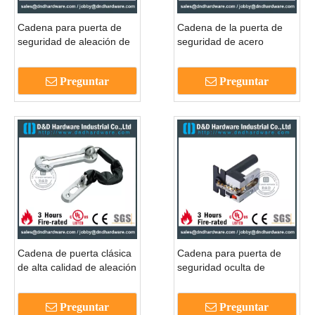
Cadena para puerta de
Cadena de la puerta de
seguridad de aleación de
seguridad de acero
zinc para puerta de
inoxidable 304 polaco
madera interior -
para el interior del hotel
Preguntar
Preguntar
DDDG003
Door-DDDG004
Cadena de puerta clásica
Cadena para puerta de
de alta calidad de aleación
seguridad oculta de
de zinc para puerta de
aleación de zinc para
madera -DDG012
puerta de acero interna-
Preguntar
Preguntar
DDDG002