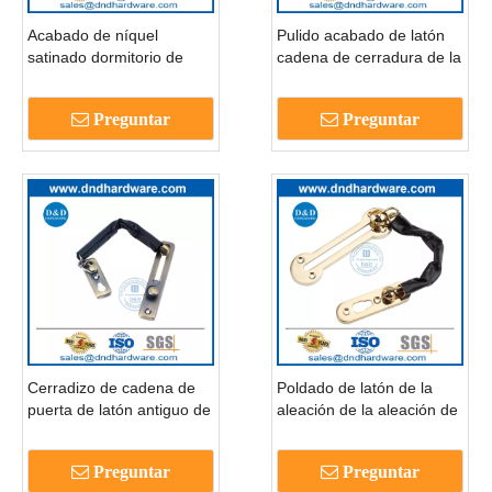
Acabado de níquel
Pulido acabado de latón
satinado dormitorio de
cadena de cerradura de la
latón cadena de metal
puerta de latón para
hardware-dddg005
puerta y ventana-dddg005
Preguntar
Preguntar
Cerradizo de cadena de
Poldado de latón de la
puerta de latón antiguo de
aleación de la aleación de
acero inoxidable para
la aleación de la cadena
edificios de hotel-
de la puerta del hardware
Preguntar
Preguntar
DDDG004
del hardware-DDDG003