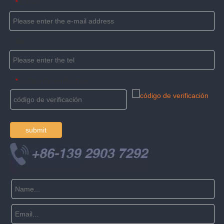
E-mail
*
Tel
código de verificación
*
submit