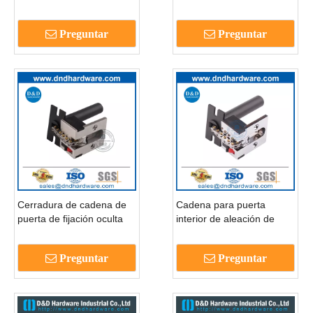
acabado pulido de
corrediza de acero
aleación de zinc-
inoxidable macizo
Preguntar
Preguntar
DDDG003
plateado-DDDG003
Cerradura de cadena de
Cadena para puerta
puerta de fijación oculta
interior de aleación de
de acero inoxidable para
zinc, de aleación de zinc,
puerta delantera-
resistente, negra y oculta,
Preguntar
Preguntar
DDDG002
para puertas interiores-
DDDG002