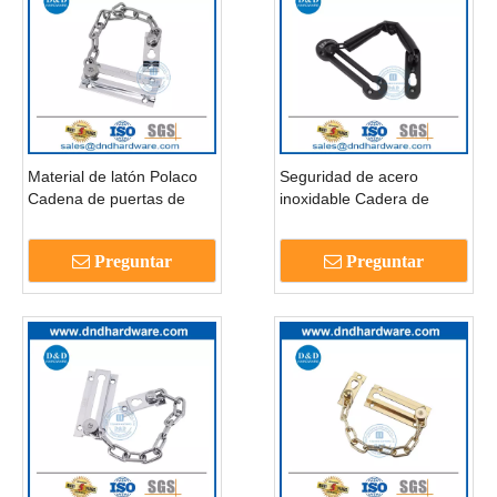
Material de latón Polaco
Seguridad de acero
Cadena de puertas de
inoxidable Cadera de
madera cromada para el
cadena de puerta negra
mercado europeo-
mate para dormitorio-
Preguntar
Preguntar
DDDG005
dddg003