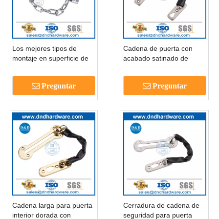
Los mejores tipos de
Cadena de puerta con
montaje en superficie de
acabado satinado de
latón seguros Cadena de
acero inoxidable al mejor
puerta de madera-
precio para puerta
Preguntar
Preguntar
DDDG005
metálica-DDDG004
Cadena larga para puerta
Cerradura de cadena de
interior dorada con
seguridad para puerta