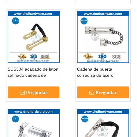
SUS304 acabado de latón
Cadena de puerta
satinado cadena de
corrediza de acero
bloqueo de puerta de
inoxidable montada en
estilo moden-dddg003
superficie de seguridad-
Preguntar
Preguntar
DDDG010