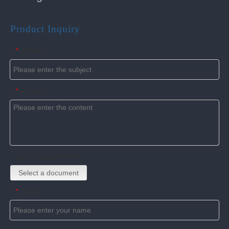
Product Inquiry
Subject
*
Content
*
Upload attachments
Select a document
Name
*