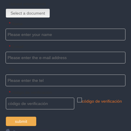
Upload attachments
Select a document
Name
*
E-mail
*
Tel
código de verificación
*
submit