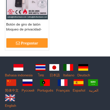
Botón de giro de latón
bloqueo de privacidad-
DDML020
Preguntar
Bahasa indonesia
ไทย
日本語
Italiano
Deutsch
简体中文
Pусский
Português
Français
Español
العربية
English