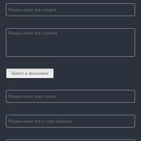
Content
*
Upload attachments
Select a document
Name
*
E-mail
*
Tel