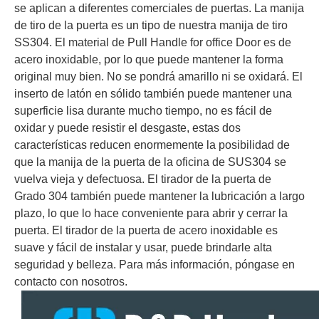
Manijas de tirón dorado manijas de puerta larga de acero inoxidable para puertas delanteras-ddph031
Mango de mango de mango de gama popular manija de acero inoxidable-ddph030
se aplican a diferentes comerciales de puertas. La manija
de tiro de la puerta es un tipo de nuestra manija de tiro
SS304. El material de Pull Handle for office Door es de
acero inoxidable, por lo que puede mantener la forma
original muy bien. No se pondrá amarillo ni se oxidará. El
inserto de latón en sólido también puede mantener una
superficie lisa durante mucho tiempo, no es fácil de
oxidar y puede resistir el desgaste, estas dos
características reducen enormemente la posibilidad de
que la manija de la puerta de la oficina de SUS304 se
vuelva vieja y defectuosa. El tirador de la puerta de
Grado 304 también puede mantener la lubricación a largo
plazo, lo que lo hace conveniente para abrir y cerrar la
Manija de puerta de un lado acero inoxidable de acero inoxidable manijas de la puerta exterior moderna-ddph020
Manijas de extracción de puerta comercial de un lado Manja de tracción de acero inoxidable para puerta DDDPH019
puerta. El tirador de la puerta de acero inoxidable es
suave y fácil de instalar y usar, puede brindarle alta
seguridad y belleza. Para más información, póngase en
contacto con nosotros.