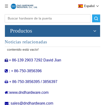
Español
Buscar
Productos
Noticias relacionadas
Manijas de la puerta frontal grande manijas de acero inoxidable Puerta de entrada contemporánea Tireos-DDPH038
Manija de puerta comercial Tire de acero inoxidable La puerta moderna tira exterior-ddph037
contenido está vacío!
+ 86-139 2903 7292 David Jian
:


:
+ 86-750-3856396

+ 86-750-3856395 / 3856397

:
www.dndhardware.com

:
sales@dndhardware.com