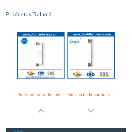
Puerta de entrada contemporánea Diseño moderno Manija de vidrio de acero inoxidable para puerta de vidrio DDDPH036
Manijas de la puerta larga manijas de entrada de acero inoxidable manijas de puertas de puertas de un solo lado-ddph035
Productos Ralated
Manijas de puertas de vidrio comerciales de un solo lado de acero inoxidable satinado-DDDPH034
Manijas de extracción de puertas exteriores de latón antiguo de acero inoxidable-dddph034