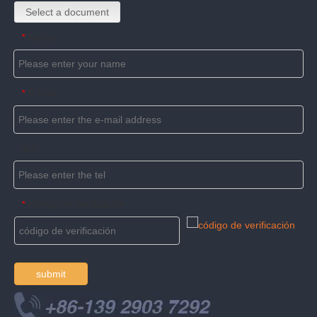
Select a document
Name
*
E-mail
*
Tel
código de verificación
*
submit