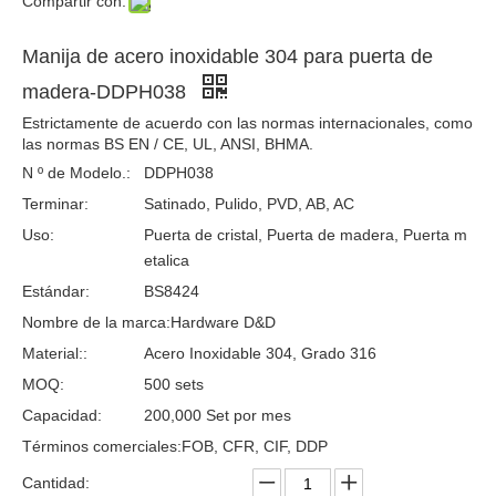
Compartir con:
Manijas de la puerta interior de la escalera de lujo Manijas de la puerta de ducha de vidrio DDDPH033
Puertas de manejo de mango de manejo de acero inoxidable Puerta de vidrio dorado Manija DDDPH033
Manija de acero inoxidable 304 para puerta de
madera-DDPH038
Estrictamente de acuerdo con las normas internacionales, como
las normas BS EN / CE, UL, ANSI, BHMA.
N º de Modelo.:
DDPH038
Terminar:
Satinado, Pulido, PVD, AB, AC
Uso:
Puerta de cristal, Puerta de madera, Puerta m
etalica
Estándar:
BS8424
Nombre de la marca:
Hardware D&D
Manija de pullas negras de acero inoxidable Manija de puerta de vidrio deslizante universal DDDPH033
Manijas de madera Manijas de acero inoxidable Manijas de puertas de vidrio modernas-DDPH032
Material::
Acero Inoxidable 304, Grado 316
MOQ:
500 sets
Capacidad:
200,000 Set por mes
Términos comerciales:
FOB, CFR, CIF, DDP
Cantidad: