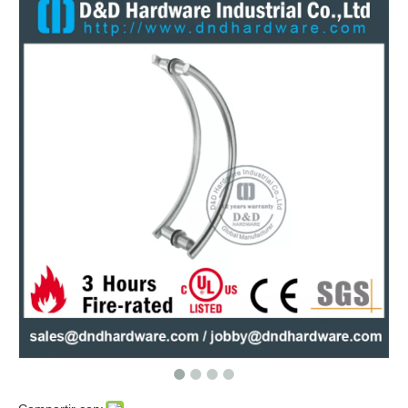
La puerta exterior de acero inoxidable tira de una larga puerta de oro de la puerta delantera para la puerta para la puerta-ddph034
Roseta de acero de acero inoxidable 304 Puerta de madera de madera larga para puertas comerciales-ddph034