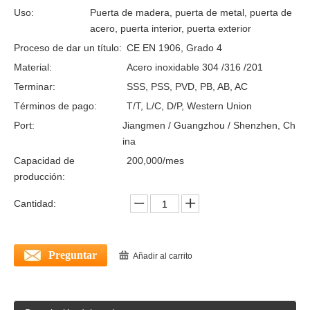
Uso:
Puerta de madera, puerta de metal, puerta de
acero, puerta interior, puerta exterior
Proceso de dar un título:
CE EN 1906, Grado 4
Material:
Acero inoxidable 304 /316 /201
Terminar:
SSS, PSS, PVD, PB, AB, AC
Términos de pago:
T/T, L/C, D/P, Western Union
Port:
Jiangmen / Guangzhou / Shenzhen, Ch
ina
Capacidad de
200,000/mes
producción:
Mandillas de puertas internas de acero inoxidable 201 en Rose para puertas con calificación de fuego-DDTH016
Manija de puerta de palanca interna de acero inoxidable 316 con EN1906 para puerta de aluminio-DDTH017
Cantidad:
Preguntar
Añadir al carrito