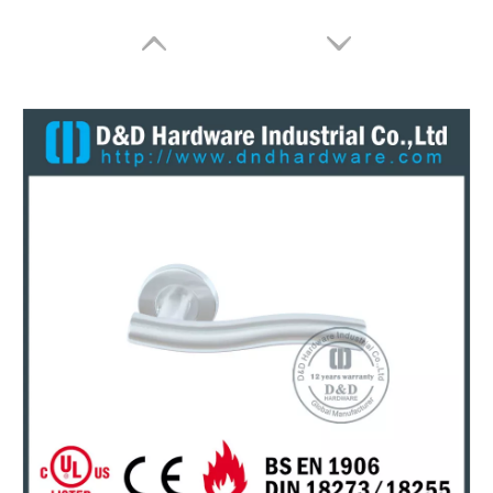
Mango de barra T Hueco de acero inoxidable 316 para puerta de acero con clasificación de fuego con EN1906-DDTH009
Manija de madera de acero inoxidable 304 19 mm con forma de tubo hueco en forma de L con EN1906-DDTH010