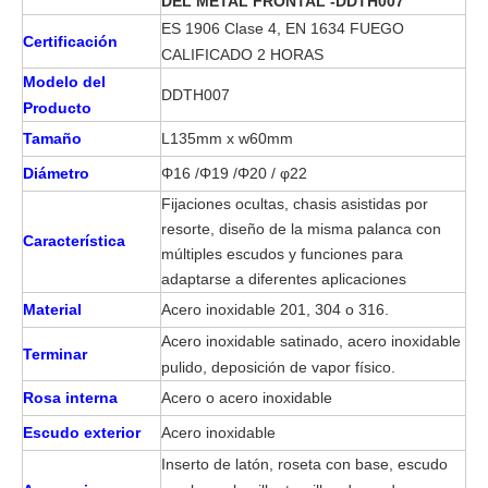
DEL METAL FRONTAL -DDTH007
ES 1906 Clase 4, EN 1634 FUEGO
Certificación
CALIFICADO 2 HORAS
Modelo del
DDTH007
Producto
Tamaño
L135mm x w60mm
Diámetro
Φ16 /
Φ19 /
Φ20 / φ22
Fijaciones ocultas, chasis asistidas por
resorte, diseño de la misma palanca con
Característica
múltiples escudos y funciones para
adaptarse a diferentes aplicaciones
Material
Acero inoxidable 201, 304 o 316.
Acero inoxidable satinado, acero inoxidable
Terminar
pulido, deposición de vapor físico.
Rosa interna
Acero o acero inoxidable
Escudo exterior
Acero inoxidable
Inserto de latón, roseta con base, escudo