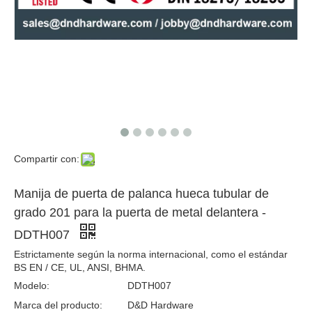
Manija de puerta hueco con tubo de 22 mm de acero inoxidable para la puerta hueca de la oficina para la puerta de madera -DDTH011
Acero inoxidable 304 Bend T Mango de palanca interna para puerta de madera -DDTH013
Compartir con:
Manija de puerta de palanca hueca tubular de
grado 201 para la puerta de metal delantera -
DDTH007
Estrictamente según la norma internacional, como el estándar
BS EN / CE, UL, ANSI, BHMA.
Modelo:
DDTH007
Manija de puerta de palanca cromada de acero inoxidable 316 para la puerta de la oficina interior-ddth014
Mango de palanca de forma de tubo hueco SS304 para puerta de acero exterior-ddth015
Marca del producto:
D&D Hardware