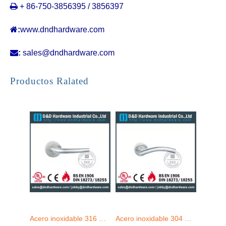

+ 86-750-3856395 / 3856397

:
www.dndhardware.com

:
sales@dndhardware.com
Acero inoxidable 316 Manja de puerta de palanca con clasificación de fuego tubular para la puerta de madera de inodoro DDTH004
Acero inoxidable 304 Hollow Fire nominal de forma T Manja de puertas para la puerta de madera para puerta de madera DDTH005
Productos Ralated
Mango de puerta de palanca con calificación de tubo de grado 304 para puerta de acero interna con EN1906 -DDTH006
SS304 Hollow Bend Mitred Mited Doir Mandy para puerta de acero con EN1906-DDTH008