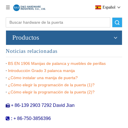
Español
Buscar
Productos
Noticias relacionadas
BS EN 1906 Manijas de palanca y muebles de perillas
Introducción Grado 3 palanca manija
¿Cómo instalar una manija de puerta?
S304 Hollow U Manja de puertas de la palanca de la palanca de seguridad de forma U para la puerta de madera de la oficina con EN1906-DDTH001
Manija de puerta de palanca hueca de acero inoxidable 201 para la puerta de la palanca hueca para la puerta de acero interior-ddth003
¿Cómo elegir la programación de la puerta (1)?
¿Cómo elegir la programación de la puerta (2)?
+ 86-139 2903 7292 David Jian
:


:
+ 86-750-3856396