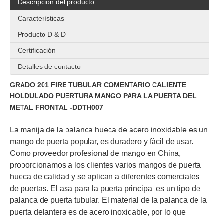
Descripción del producto
Características
Producto D & D
Certificación
Mango de palanca externa de acero inoxidable 316 con EN1906 para la puerta de metal de seguridad-DDTH018
Manija de puerta de palanca externa de forma cuadrada de acero inoxidable para una sola puerta-ddth019
Detalles de contacto
GRADO 201 FIRE TUBULAR COMENTARIO CALIENTE
HOLDULADO PUERTURA MANGO PARA LA PUERTA DEL
METAL FRONTAL -DDTH007
La manija de la palanca hueca de acero inoxidable es un
mango de puerta popular, es duradero y fácil de usar.
Como proveedor profesional de mango en China,
proporcionamos a los clientes varios mangos de puerta
hueca de calidad y se aplican a diferentes comerciales
de puertas. El asa para la puerta principal es un tipo de
palanca de puerta tubular. El material de la palanca de la
Mango de palanca de diseñador de entrada de acero inoxidable 304 en rosa para puertas de madera -ddth020
Mango de palanca de tubos de tubo de forma de acero inoxidable 304 L para puertas internas del hotel-DDTH021
puerta delantera es de acero inoxidable, por lo que