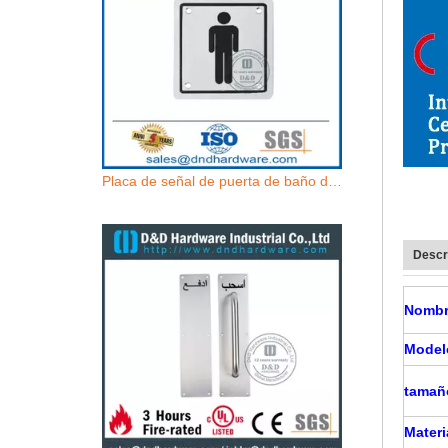
Placa de señal de puerta de baño de baño masculino de acero inoxidable-DDSP001
Descr
Nombr
Model
tamañ
Materi