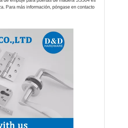
placa de empuje para puertas de madera SS304 es
leza. Para más información, póngase en contacto