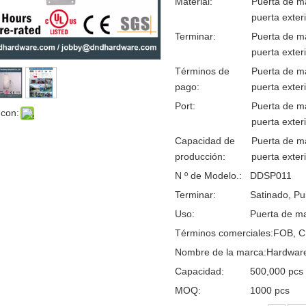
Material:
Puerta de ma
puerta exter
Terminar:
Puerta de ma
puerta exter
Términos de
Puerta de ma
pago:
puerta exter
Port:
Puerta de ma
 con:
puerta exter
Capacidad de
Puerta de ma
producción:
puerta exter
N º de Modelo.:
DDSP011
Terminar:
Satinado, Pu
Uso:
Puerta de ma
Términos comerciales:
FOB, C
Nombre de la marca:
Hardwar
Capacidad:
500,000 pcs
MOQ:
1000 pcs