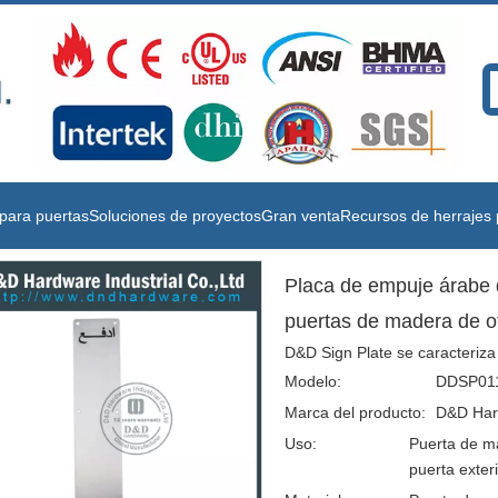
para puertas
Soluciones de proyectos
Gran venta
Recursos de herrajes 
Placa de empuje árabe
puertas de madera de o
D&D Sign Plate se caracteriza 
Modelo:
DDSP01
Marca del producto:
D&D Har
Uso:
Puerta de ma
puerta exter