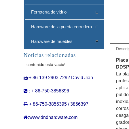
Ferretería de vidrio
Hardware de la puerta corredera
Hardware de muebles
Descri
Noticias relacionadas
Acero inoxidable unisex plato de cartel de baño de baño público para inodoro-ddsp003
Placa
contenido está vacío!
DDSP
La pla
+ 86-139 2903 7292 David Jian
:

profes
aplica

:
+ 86-750-3856396
pulido
inoxid

+ 86-750-3856395 / 3856397
corros
desgas

:
www.dndhardware.com
grado