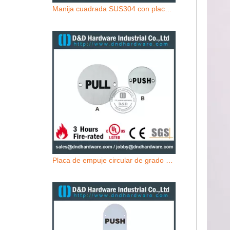
Manija cuadrada SUS304 con placa para puertas metálicas -DDPH023
Placa de empuje circular de grado 316 para puertas metálicas exteriores-DDSP009