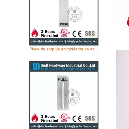
Placa de empuje antioxidante de acero inoxidable 316 100x400mm para puertas de metal externas -DDSP012