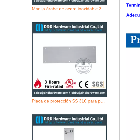
Termi
Manija árabe de acero inoxidable 304 de grado árabe sobre placa para puertas de madera exteriores -DDPH024
Adecu
Placa de protección SS 316 para puertas de hospital -DDKP001