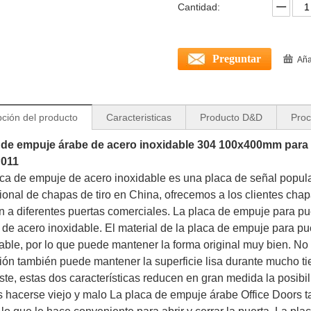
Cantidad:
Preguntar
Aña
pción del producto
Caracteristicas
Producto D&D
Proc
 de empuje árabe de acero inoxidable 304 100x400mm para p
011
ca de empuje de acero inoxidable es una placa de señal popula
ional de chapas de tiro en China, ofrecemos a los clientes chap
n a diferentes puertas comerciales. La placa de empuje para pue
 de acero inoxidable.
El material de la placa de empuje para pu
able, por lo que puede mantener la forma original muy bien. No 
ión también puede mantener la superficie lisa durante mucho tiem
te, estas dos características reducen en gran medida la posib
s
hacerse viejo y malo La placa de empuje árabe Office Doors t