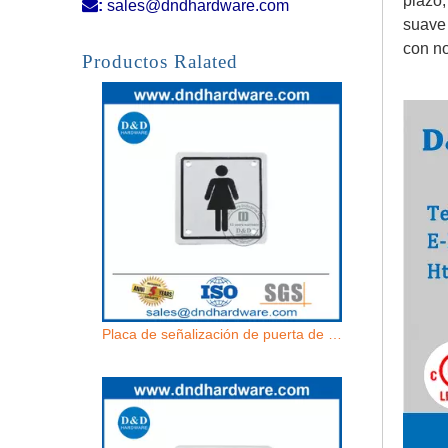
plazo,

:
sales@dndhardware.com
suave 
Placa de señalización de puerta de inodoro de acero inoxidable de tipo cuadrado-DDSP
con no
Productos Ralated
Placa de señalización de puerta de baño femenino SS304 con diseño moderno-DDSP002