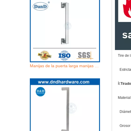
Tire de 
Manijas de la puerta larga manijas de entrada de acero inoxidable manijas de puertas de puertas de un solo lado-ddph035
Estrict
Ít:
Tirado
Materia
Diámetr
Grosor 