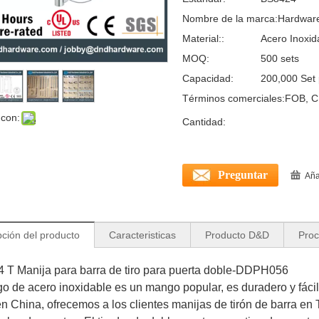
Nombre de la marca:
Hardwar
Material::
Acero Inoxid
MOQ:
500 sets
Capacidad:
200,000 Set
Términos comerciales:
FOB, C
 con:
Cantidad:
Preguntar
Aña
pción del producto
Caracteristicas
Producto D&D
Proc
T Manija para barra de tiro para puerta doble-DDPH056
o de acero inoxidable es un mango popular, es duradero y fáci
 en China, ofrecemos a los clientes manijas de tirón de barra en T