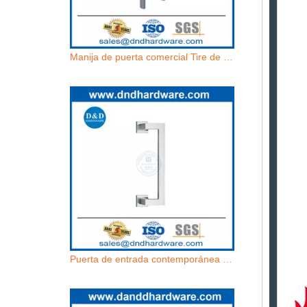
Manija de puerta comercial Tire de acero inoxidable La puerta moderna tira exterior-ddph037
Puerta de entrada contemporánea Diseño moderno Manija de vidrio de acero inoxidable para puerta de vidrio DDDPH036