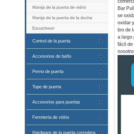
comerci
Manija de la puerta de vidrio
Bar Pul
se oxid
Manija de la puerta de la ducha
oxidar 
Escutcheon
tiro de
a largo
Control de la puerta
fácil d
nosotro
Accesorios de baño
Perno de puerta
Tope de puerta
Accesorios para puertas
Ferretería de vidrio
Hardware de la puerta corredera