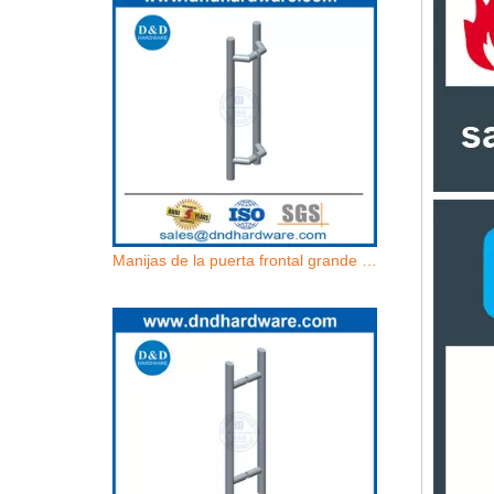
Manijas de la puerta frontal grande manijas de acero inoxidable Puerta de entrada contemporánea Tireos-DDPH038