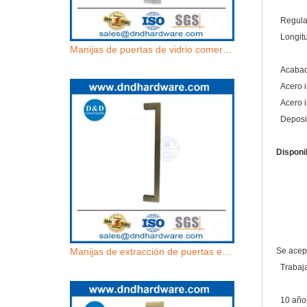
Regular
Longitu
Manijas de puertas de vidrio comerciales de un solo lado de acero inoxidable satinado-DDDPH034
Acabado
Acero i
Acero i
Deposic
Disponi
en 
Back
arreg
Manijas de extracción de puertas exteriores de latón antiguo de acero inoxidable-dddph034
Se acep
Trabaja
10 años