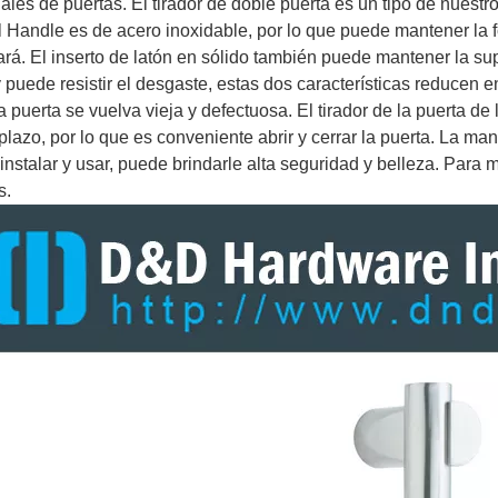
ales de puertas. El tirador de doble puerta es un tipo de nuestro
l Handle es de acero inoxidable, por lo que puede mantener la f
ará. El inserto de latón en sólido también puede mantener la sup
y puede resistir el desgaste, estas dos características reducen 
 la puerta se vuelva vieja y defectuosa. El tirador de la puerta 
 plazo, por lo que es conveniente abrir y cerrar la puerta. La ma
e instalar y usar, puede brindarle alta seguridad y belleza. Par
s.