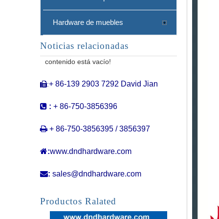
Hardware de muebles
Noticias relacionadas
Manija comercial de tracción de acero inoxidable Manija de puertas correderas con bloqueo-DDPH040
contenido está vacío!
+ 86-139 2903 7292 David Jian
:


:
+ 86-750-3856396

+ 86-750-3856395 / 3856397

:
www.dndhardware.com

:
sales@dndhardware.com
Manija de puertas de vidrio de acero inoxidable Manija deslizante de doble cara con bloqueo-DDPH039
Productos Ralated