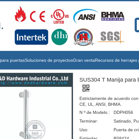
para puertas
Soluciones de proyectos
Gran venta
Recursos de herrajes 
SUS304 T Manija para b
Estrictamente de acuerdo con
CE, UL, ANSI, BHMA.
N º de Modelo.:
DDPH056
Terminar:
Satinado, Pu
Uso:
Puerta de cr
Estándar:
BS8424