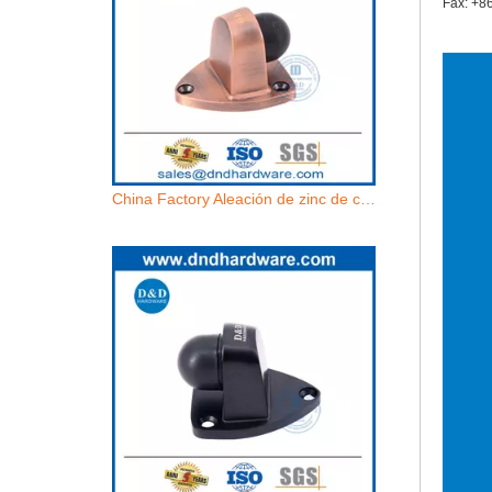
Fax: +8
China Factory Aleación de zinc de cobre Antigua Puerta de cobre Soporte-DDDS029-B