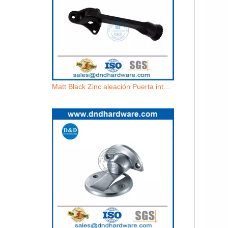
Matt Black Zinc aleación Puerta interna Puerta montada en la puerta Topeador-DDDS022