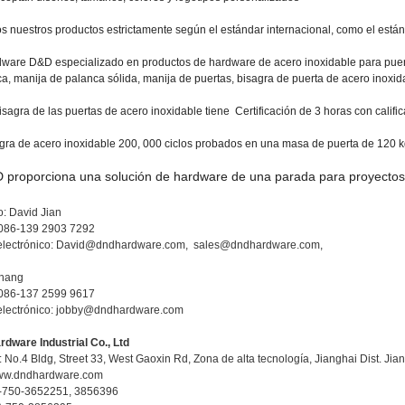
s nuestros productos estrictamente según el estándar internacional, como el est
ware D&D especializado en productos de hardware de acero inoxidable para puer
a, manija de palanca sólida, manija de puertas, bisagra de puerta de acero inoxida
isagra de las puertas de acero inoxidable tiene Certificación de 3 horas con cali
gra de acero inoxidable 200, 000 ciclos probados en una masa de puerta de 120
 proporciona una solución de hardware de una parada para proyectos
o: David Jian
0086-139 2903 7292
electrónico: David@dndhardware.com, sales@dndhardware.com,
Zhang
0086-137 2599 9617
electrónico: jobby@dndhardware.com
dware Industrial Co., Ltd
 No.4 Bldg, Street 33, West Gaoxin Rd, Zona de alta tecnología, Jianghai Dist. J
www.dndhardware.com
6-750-3652251, 3856396