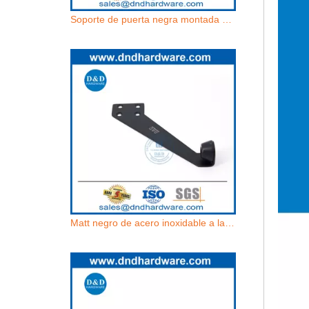
Soporte de puerta negra montada en el piso de acero inoxidable para puertas de madera-ddds029-b
Matt negro de acero inoxidable a la puerta de acero inoxidable en la puerta dddds026