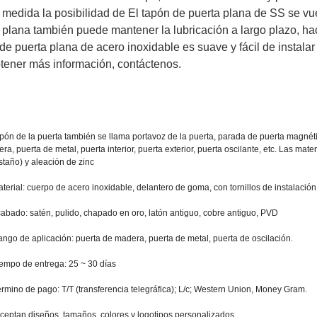
 medida la posibilidad de
El tapón de puerta plana de SS se vue
plana también puede mantener la lubricación a largo plazo, hace
de puerta plana de acero inoxidable es suave y fácil de instalar 
tener más información, contáctenos.
apón de la puerta también se llama portavoz de la puerta, parada de puerta magnéti
ra, puerta de metal, puerta interior, puerta exterior, puerta oscilante, etc. Las mat
staño) y aleación de zinc
aterial: cuerpo de acero inoxidable, delantero de goma, con tornillos de instalación
cabado: satén, pulido, chapado en oro, latón antiguo, cobre antiguo, PVD
ango de aplicación: puerta de madera, puerta de metal, puerta de oscilación.
iempo de entrega: 25 ~ 30 días
érmino de pago: T/T (transferencia telegráfica); L/c; Western Union, Money Gram.
ceptan diseños, tamaños, colores y logotipos personalizados