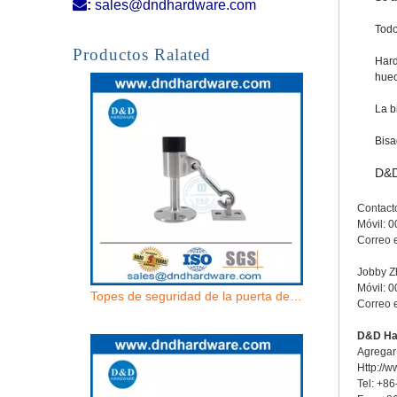

:
sales@dndhardware.com
Todo
Puerta autoletante Detente de la puerta de acero inoxidable Pon Puerta Puerta Tope-DDDS057
Productos Ralated
Hard
huec
La b
Bisa
D&D
Contact
Móvil: 
Correo 
Jobby 
Móvil: 
Topes de seguridad de la puerta de la pared de la puerta de acero inoxidable para la puerta de seguridad del Reino Unido-DDDS038
Correo 
D&D Har
Agregar:
Http://
Tel: +8