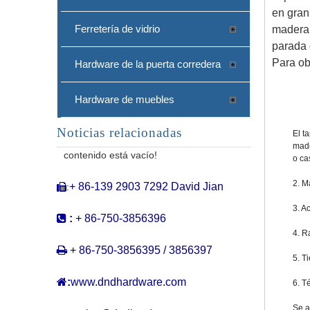
en gran
Ferretería de vidrio
madera 
parada 
Para ob
Hardware de la puerta corredera
Hardware de muebles
Noticias relacionadas
Marco de la puerta de acero inoxidable soporte para la puerta superior y tope de puerta-ddds058
El t
made
contenido está vacío!
o ca
2. M
+ 86-139 2903 7292 David Jian
:

3. A

:
+ 86-750-3856396
4. R

+ 86-750-3856395 / 3856397
5. T

:
www.dndhardware.com
6. T
Se a