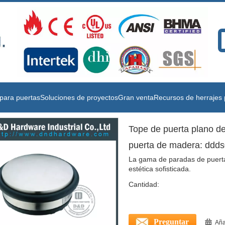
para puertas
Soluciones de proyectos
Gran venta
Recursos de herrajes 
Tope de puerta plano de
puerta de madera: ddd
La gama de paradas de puerta
estética sofisticada.
Cantidad:
Preguntar
Aña