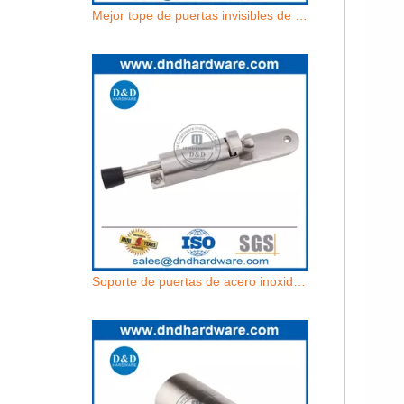
Mejor tope de puertas invisibles de acero inoxidable magnético fuerte para piso-ddds036
Soporte de puertas de acero inoxidable de acero inoxidable para la puerta de la puerta del apartamento-DDDS034