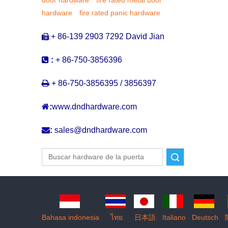
hardware
fire rated panic hardware
+ 86-139 2903 7292 David Jian
:


:
+ 86-750-3856396

+ 86-750-3856395 / 3856397

:
www.dndhardware.com

:
sales@dndhardware.com
Buscar
Bahasa indonesia
ไทย
日本語
Italiano
Deutsch