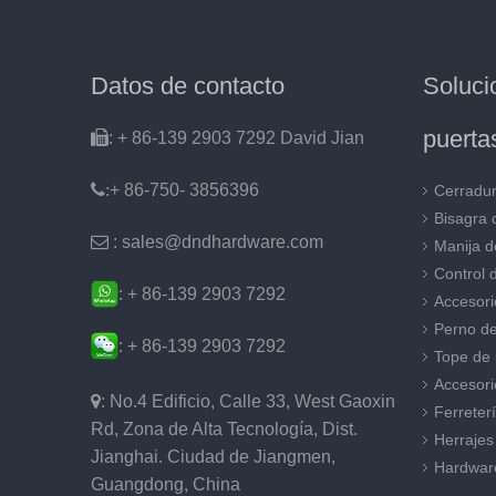
Datos de contacto
Soluc
puerta

: + 86-139 2903 7292 David Jian
:
+ 86-750- 3856396
Cerradur
Bisagra 

: sales@dndhardware.com
Manija d
Control 
: + 86-139 2903 7292
Accesori
Perno de
: + 86-139 2903 7292
Tope de 
Accesori

: No.4 Edificio, Calle 33, West Gaoxin
Ferreterí
Rd, Zona de Alta Tecnología, Dist.
Herrajes
Jianghai. Ciudad de Jiangmen,
Hardwar
Guangdong, China