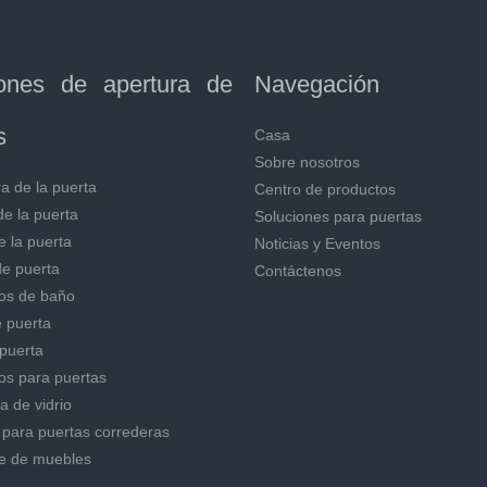
iones de apertura de
Navegación
s
Casa
Sobre nosotros
a de la puerta
Centro de productos
de la puerta
Soluciones para puertas
e la puerta
Noticias y Eventos
de puerta
Contáctenos
os de baño
 puerta
puerta
os para puertas
a de vidrio
 para puertas correderas
e de muebles