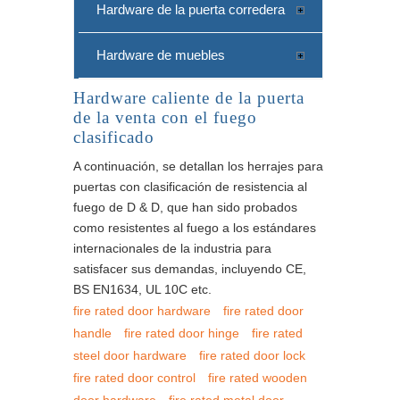
Hardware de la puerta corredera
Hardware de muebles
Hardware caliente de la puerta
de la venta con el fuego
clasificado
A continuación, se detallan los herrajes para
puertas con clasificación de resistencia al
fuego de D & D, que han sido probados
como resistentes al fuego a los estándares
internacionales de la industria para
satisfacer sus demandas, incluyendo CE,
BS EN1634, UL 10C etc.
fire rated door hardware
fire rated door
handle
fire rated door hinge
fire rated
steel door hardware
fire rated door lock
fire rated door control
fire rated wooden
door hardware
fire rated metal door